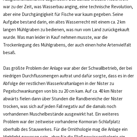
war zu der Zeit, was Wasserbau anging, eine technische Revolution,
aber eine Durchgängigkeit für Fische war kaum gegeben. Seine
Aufgabe bestand darin, ein altes Wasserrecht mit einem ca. 2 km
langen Mühlgraben zu bedienen, was nun vom Land zurückgekauft
wurde. Was man leider in Kauf nehmen musste, war die
Trockenlegung des Mühlgrabens, der auch einen hohe Artenvielfalt
besaß.
Das größte Problem der Anlage war aber der Schwallbetrieb, der bei
niedrigen Durchflussmengen auftrat und dafür sorgte, dass es in der
Abfolge der restlichen Wasserkraftanlagen in der Nister zu
Pegelschwankungen von bis zu 20 cm kam. Auf ca. 40 km Nister
abwärts fielen dann über Stunden die Randbereiche der Nister
trocken, was sich auf jeden Fall negativ auf die damals noch
vorhandenen Muschelbestände ausgewirkt hat. Ein weiteres
Problem war der zeitweise vorhandene Kormoran-Schlafplatz
oberhalb des Stauwerkes. Für die Ornithologie mag die Anlage ein
Highlight gewesen sein, aber für die Fließgewässerökologie ein