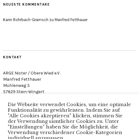
NEUESTE KOMMENTARE
Karin Rohrbach-Gramsch
zu
Manfred Fetthauer
KONTAKT
ARGE Nister / Obere Wied e.V.
Manfred Fetthauer
Mühlenweg 3
57629 Stein-Wingert
Die Webseite verwendet Cookies, um eine optimale
Funktionalität zu gewährleisten. Indem Sie auf
"Alle Cookies akzeptieren" klicken, stimmen Sie
der Verwendung sämtlicher Cookies zu. Unter
"Einstellungen" haben Sie die Möglichkeit, die
Arge Nister / Obere Wied e.V. · Verein zum Schutz der
Verwendung verschiedener Cookie-Kategorien
Nister
individuell anzupassen.