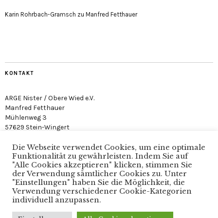
Karin Rohrbach-Gramsch
zu
Manfred Fetthauer
KONTAKT
ARGE Nister / Obere Wied e.V.
Manfred Fetthauer
Mühlenweg 3
57629 Stein-Wingert
Die Webseite verwendet Cookies, um eine optimale
Funktionalität zu gewährleisten. Indem Sie auf
"Alle Cookies akzeptieren" klicken, stimmen Sie
der Verwendung sämtlicher Cookies zu. Unter
"Einstellungen" haben Sie die Möglichkeit, die
Arge Nister / Obere Wied e.V. · Verein zum Schutz der
Verwendung verschiedener Cookie-Kategorien
Nister
individuell anzupassen.