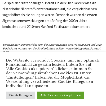
Beispiel der Nister darlegen. Bereits in den 90er Jahren wies die
Nister hohe Nährstoffkonzentrationen auf, die vergleichbar bzw.
sogar höher als die heutigen waren. Dennoch wurden die ersten
Algenmassenentwicklungen erst Anfang der 2000er Jahre
beobachtet und 2010 von Manfred Fetthauer dokumentiert.
Vergleich der Algenentwicklung in der Nister zwischen dem Frühjahr 2001 und 2010.
Beide Fotos wurden von der Straßenbrücke in Stein-Wingert fotografiert. Fotos: M.
Fetthauer
Die Webseite verwendet Cookies, um eine optimale
Doch was hat sich verändert, wenn nicht die
Funktionalität zu gewährleisten. Indem Sie auf
"Alle Cookies akzeptieren" klicken, stimmen Sie
Nährstoffverfügbarkeit? Hier kommt ein wesentlicher Aspekt von
der Verwendung sämtlicher Cookies zu. Unter
Gewässern zum Tragen, welcher sie von Landlebensräumen
"Einstellungen" haben Sie die Möglichkeit, die
maßgeblich unterscheidet. Während wir an einer Wiese sehen, dass
Verwendung verschiedener Cookie-Kategorien
individuell anzupassen.
weniger Blumen blühen und weniger Insekten durch die Luft
schwirren, führen die Bewohner der Gewässer meist ein Leben im
Einstellungen
Alle Cookies akzeptieren
Verborgenen. – Aber das ist in der Nister anders. Die Arten und ihre
Bestände in der Nister sind aufgrund der herausragenden