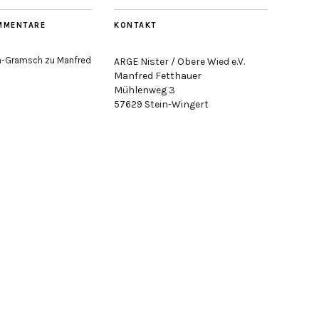
MMENTARE
KONTAKT
ch-Gramsch
zu
Manfred
ARGE Nister / Obere Wied e.V.
Manfred Fetthauer
Mühlenweg 3
57629 Stein-Wingert