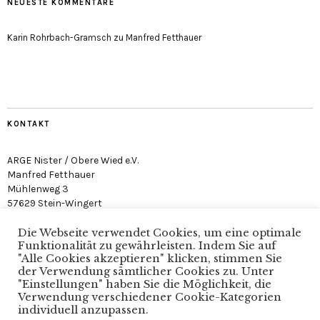
NEUESTE KOMMENTARE
Karin Rohrbach-Gramsch
zu
Manfred Fetthauer
KONTAKT
ARGE Nister / Obere Wied e.V.
Manfred Fetthauer
Mühlenweg 3
57629 Stein-Wingert
Die Webseite verwendet Cookies, um eine optimale
Funktionalität zu gewährleisten. Indem Sie auf
"Alle Cookies akzeptieren" klicken, stimmen Sie
der Verwendung sämtlicher Cookies zu. Unter
"Einstellungen" haben Sie die Möglichkeit, die
Arge Nister / Obere Wied e.V. · Verein zum Schutz der
Verwendung verschiedener Cookie-Kategorien
Nister
individuell anzupassen.