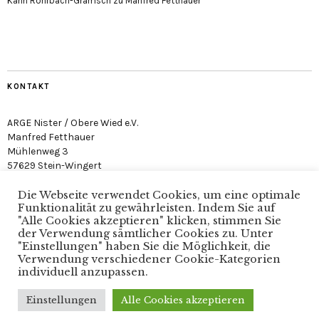
Karin Rohrbach-Gramsch
zu
Manfred Fetthauer
KONTAKT
ARGE Nister / Obere Wied e.V.
Manfred Fetthauer
Mühlenweg 3
57629 Stein-Wingert
Die Webseite verwendet Cookies, um eine optimale
Funktionalität zu gewährleisten. Indem Sie auf
"Alle Cookies akzeptieren" klicken, stimmen Sie
der Verwendung sämtlicher Cookies zu. Unter
"Einstellungen" haben Sie die Möglichkeit, die
Arge Nister / Obere Wied e.V. · Verein zum Schutz der
Verwendung verschiedener Cookie-Kategorien
Nister
individuell anzupassen.
Einstellungen
Alle Cookies akzeptieren
Copyright © 2025