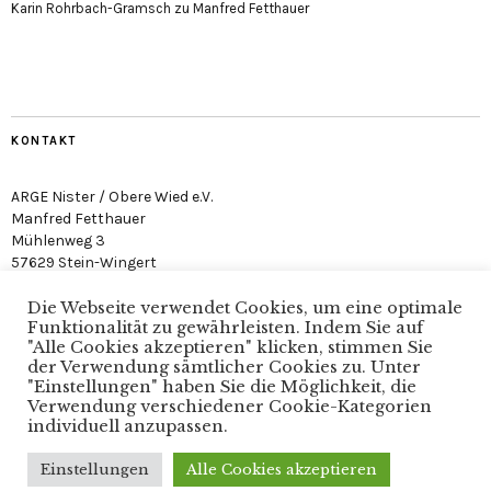
Karin Rohrbach-Gramsch
zu
Manfred Fetthauer
KONTAKT
ARGE Nister / Obere Wied e.V.
Manfred Fetthauer
Mühlenweg 3
57629 Stein-Wingert
Die Webseite verwendet Cookies, um eine optimale
Funktionalität zu gewährleisten. Indem Sie auf
"Alle Cookies akzeptieren" klicken, stimmen Sie
der Verwendung sämtlicher Cookies zu. Unter
"Einstellungen" haben Sie die Möglichkeit, die
Arge Nister / Obere Wied e.V. · Verein zum Schutz der
Verwendung verschiedener Cookie-Kategorien
Nister
individuell anzupassen.
Einstellungen
Alle Cookies akzeptieren
Copyright © 2025