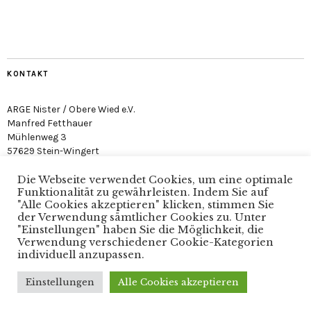
KONTAKT
ARGE Nister / Obere Wied e.V.
Manfred Fetthauer
Mühlenweg 3
57629 Stein-Wingert
Die Webseite verwendet Cookies, um eine optimale
Funktionalität zu gewährleisten. Indem Sie auf
"Alle Cookies akzeptieren" klicken, stimmen Sie
der Verwendung sämtlicher Cookies zu. Unter
"Einstellungen" haben Sie die Möglichkeit, die
Arge Nister / Obere Wied e.V. · Verein zum Schutz der
Verwendung verschiedener Cookie-Kategorien
Nister
individuell anzupassen.
Einstellungen
Alle Cookies akzeptieren
Copyright © 2025