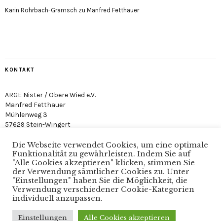
Karin Rohrbach-Gramsch
zu
Manfred Fetthauer
KONTAKT
ARGE Nister / Obere Wied e.V.
Manfred Fetthauer
Mühlenweg 3
57629 Stein-Wingert
Die Webseite verwendet Cookies, um eine optimale
Funktionalität zu gewährleisten. Indem Sie auf
"Alle Cookies akzeptieren" klicken, stimmen Sie
der Verwendung sämtlicher Cookies zu. Unter
"Einstellungen" haben Sie die Möglichkeit, die
Arge Nister / Obere Wied e.V. · Verein zum Schutz der
Verwendung verschiedener Cookie-Kategorien
Nister
individuell anzupassen.
Einstellungen
Alle Cookies akzeptieren
Copyright © 2025