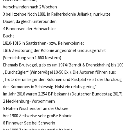
Verschwinden nach 2 Wochen
3 bei Itzehoe Noch 1881 In Reiherkolonie Julianka; nur kurze
Dauer, da gleich unterbunden
4 Binnensee der Hohwachter
Bucht
1810-1816 In Saatkrähen- bzw. Reiherkolonie;
1816 Zerstörung der Kolonie angeordnet und ausgeführt
(Vernichtung von 1.660 Nestern)
Ehemals Brutvogel, gab es um 1974 (Berndt & Drenckhah n) bis 100
„Durchzügler“ (Wintervögel 10-50 Ex.). Die Autoren führen aus:
„Trotz der umliegenden Kolonien und Rastplätze ist der Durchzug
des Kormorans in Schleswig-Holstein relativ gering“.
Im Jahr 2016 waren 2.254 BP bekannt (Deutscher Bundestag 2017).
2 Mecklenburg- Vorpommern
5 Hohen Wischendorf an der Ostsee
Vor 1900 Zeitweise sehr große Kolonie
6 Pinnower See bei Schwerin