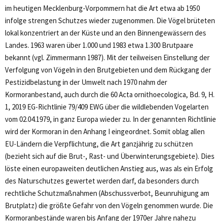
im heutigen Mecklenburg-Vorpommern hat die Art etwa ab 1950
infolge strengen Schutzes wieder zugenommen. Die Vögel brüteten
lokal konzentriert an der Küste und an den Binnengewässern des
Landes. 1963 waren über 1.000 und 1983 etwa 1.300 Brutpaare
bekannt (vgl. Zimmermann 1987). Mit der teilweisen Einstellung der
Verfolgung von Vögeln in den Brutgebieten und dem Rückgang der
Pestizidbelastung in der Umwelt nach 1970 nahm der
Kormoranbestand, auch durch die 60 Acta ornithoecologica, Bd. 9, H.
1, 2019 EG-Richtlinie 79/409 EWG über die wildlebenden Vogelarten
vom 02.04.1979, in ganz Europa wieder zu. In der genannten Richtlinie
wird der Kormoran in den Anhang I eingeordnet. Somit oblag allen
EU-Ländern die Verpflichtung, die Art ganzjährig zu schützen
(bezieht sich auf die Brut-, Rast- und Überwinterungsgebiete). Dies
löste einen europaweiten deutlichen Anstieg aus, was als ein Erfolg
des Naturschutzes gewertet werden darf, da besonders durch
rechtliche Schutzmaßnahmen (Abschussverbot, Beunruhigung am
Brutplatz) die größte Gefahr von den Vögeln genommen wurde. Die
Kormoranbestände waren bis Anfang der 1970er Jahre nahezu