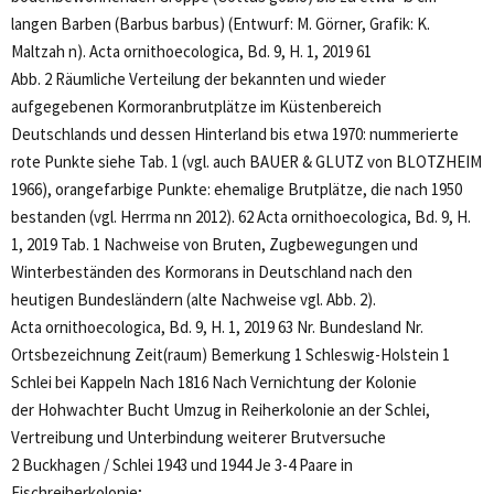
langen Barben (Barbus barbus) (Entwurf: M. Görner, Grafik: K.
Maltzah n). Acta ornithoecologica, Bd. 9, H. 1, 2019 61
Abb. 2 Räumliche Verteilung der bekannten und wieder
aufgegebenen Kormoranbrutplätze im Küstenbereich
Deutschlands und dessen Hinterland bis etwa 1970: nummerierte
rote Punkte siehe Tab. 1 (vgl. auch BAUER & GLUTZ von BLOTZHEIM
1966), orangefarbige Punkte: ehemalige Brutplätze, die nach 1950
bestanden (vgl. Herrma nn 2012). 62 Acta ornithoecologica, Bd. 9, H.
1, 2019 Tab. 1 Nachweise von Bruten, Zugbewegungen und
Winterbeständen des Kormorans in Deutschland nach den
heutigen Bundesländern (alte Nachweise vgl. Abb. 2).
Acta ornithoecologica, Bd. 9, H. 1, 2019 63 Nr. Bundesland Nr.
Ortsbezeichnung Zeit(raum) Bemerkung 1 Schleswig-Holstein 1
Schlei bei Kappeln Nach 1816 Nach Vernichtung der Kolonie
der Hohwachter Bucht Umzug in Reiherkolonie an der Schlei,
Vertreibung und Unterbindung weiterer Brutversuche
2 Buckhagen / Schlei 1943 und 1944 Je 3-4 Paare in
Fischreiherkolonie;