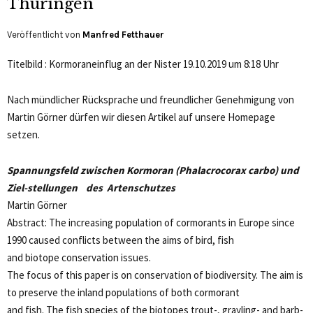
Thüringen
Veröffentlicht von
Manfred Fetthauer
Titelbild : Kormoraneinflug an der Nister 19.10.2019 um 8:18 Uhr
Nach mündlicher Rücksprache und freundlicher Genehmigung von
Martin Görner dürfen wir diesen Artikel auf unsere Homepage
setzen.
Spannungsfeld zwischen Kormoran (Phalacrocorax carbo) und
Ziel-stellungen
des Artenschutzes
Martin Görner
Abstract: The increasing population of cormorants in Europe since
1990 caused conflicts between the aims of bird, fish
and biotope conservation issues.
The focus of this paper is on conservation of biodiversity. The aim is
to preserve the inland populations of both cormorant
and fish. The fish species of the biotopes trout-, grayling- and barb-