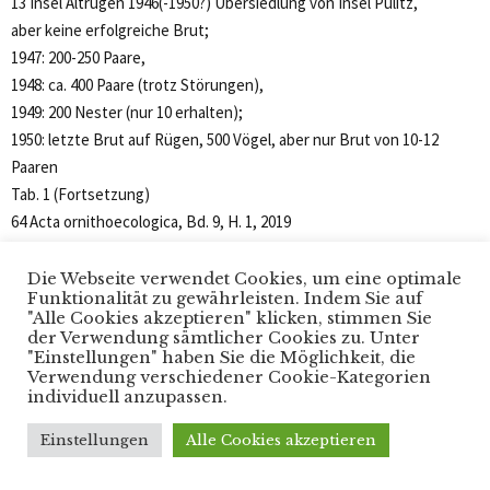
13 Insel Altrügen 1946(-1950?) Übersiedlung von Insel Pulitz,
aber keine erfolgreiche Brut;
1947: 200-250 Paare,
1948: ca. 400 Paare (trotz Störungen),
1949: 200 Nester (nur 10 erhalten);
1950: letzte Brut auf Rügen, 500 Vögel, aber nur Brut von 10-12
Paaren
Tab. 1 (Fortsetzung)
64 Acta ornithoecologica, Bd. 9, H. 1, 2019
Nr. Bundesland Nr. Ortsbezeichnung Zeit(raum) Bemerkung
14 Insel Pulitz
Die Webseite verwendet Cookies, um eine optimale
Funktionalität zu gewährleisten. Indem Sie auf
(Jasmunder
"Alle Cookies akzeptieren" klicken, stimmen Sie
Bodden)
der Verwendung sämtlicher Cookies zu. Unter
"Einstellungen" haben Sie die Möglichkeit, die
Mind. ab 1939
Verwendung verschiedener Cookie-Kategorien
bis 1945
individuell anzupassen.
1939: 350-400 BP, in Folgejahren
500-600 BP, 1945: Verhinderung
Einstellungen
Alle Cookies akzeptieren
der Brut durch Störungen