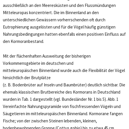
ausschließlich an den Meeresküsten und den Flussmündungen
Mitteleuropas konzentriert. Die im Binnenland an den
unterschiedlichen Gewässern vorherrschenden oft durch
Eutrophierung ausgelösten und für die Vögel häufig günstigen
Nahrungsbedingungen hatten ebenfalls einen positiven Einfluss auf
den Kormoranbestand.
Mit der flächenhaften Ausweitung der bisherigen
Vorkommensgebiete im deutschen und
mitteleuropäischen Binnenland wurde auch die Flexibilität der Vögel
hinsichtlich der Brutplätze
(z. B. Bodenbrüter auf Inseln und Baumbrüter) deutlich sichtbar. Die
ehemals klassischen Brutbereiche des Kormorans in Deutschland
wurden in Tab. 1 dargestellt (vgl. Bundesländer Nr. 1 bis 5). Abb. 1
Vereinfachte Nahrungspyramide von fischfressenden Vögeln und
Säugetieren im mitteleuropäischen Binnenland. Kormorane fangen
Fische; von der zwischen Steinen lebenden, kleinen,
bodenbewohnenden Groppe (Cottus gobio) bis zu etwa 45 cm